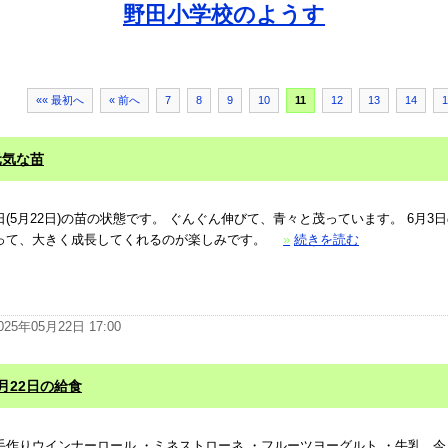
野田小学校のようす
«« 最初へ
« 前へ
7
8
9
10
11
12
13
14
1
元気な苗
日(5月22日)の苗の状態です。 ぐんぐん伸びて、青々と茂っています。 6月3
って、大きく成長してくれるのが楽しみです。
»
続きを読む
025年05月22日 17:00
月22日の給食
手作りウインナーロール ・ミネストローネ ・フルーツヨーグルト ・牛乳 今