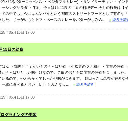
パウパジ(バターコッペパン・ベジタブルカレー) ・タンドリーチキン ・イン
レッシングサラダ ・牛乳 今日は月に1度の世界の料理デー!今月の行先は【
ンドの中でも、今回はムンバイという都市のストリートフードとして有名な「
ました。じゃがいもとトマトベースのカレーをバターがしみ込...
»
続きを読
025年05月16日 17:00
月15日の給食
ごはん ・鶏肉とじゃがいものさっぱり煮 ・小松菜のツナ和え ・昆布の佃煮 
菜がさっぱりとした味付けなので、ご飯のおともに昆布の佃煮をつけました。
ているので、やわらかくてしっかり味がつきます。 野田っこは昆布が好きな
と一緒に食べるとおいしい!」とみんなよ...
»
続きを読む
025年05月15日 17:00
プログラミングの学習