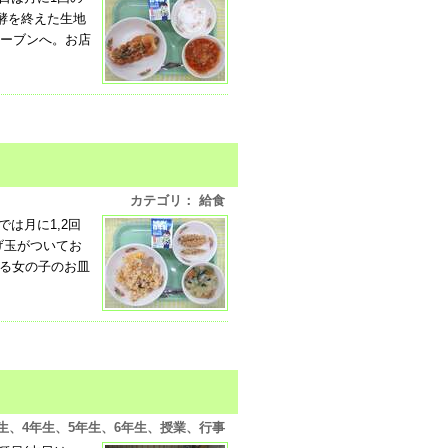
酵を終えた生地
ーブンへ。お店
カテゴリ： 給食
は月に1,2回
げ玉がついてお
ある女の子のお皿
年生、4年生、5年生、6年生、授業、行事