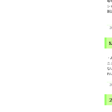
毎
シ
新
2
5
・
ニ
な
れ
2