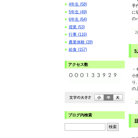
4年生 (58)
■
手
5年生 (49)
■
に
の
6年生 (64)
■
授業 (53)
■
2
行事 (116)
■
農業体験 (28)
■
給食 (157)
■
5
アクセス数
・
小
り
の
2
ブログ内検索