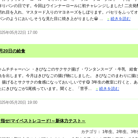
作りパンの日です。今回はウインナーロールに初チャレンジしました! 二次発
切れ目を入れ、マスタード入りのマヨネーズをしぼります。パセリをふってオ
パンのようにおいしそうな見た目に焼き上がりました😀 ...
»
続きを読む
025年05月22日 17:00
月20日の給食
キムチチャーハン ・きびなごのサクサク揚げ ・ワンタンスープ ・牛乳 給食で
魚を出します。今月はきびなごの揚げ物にしました。 きびなごのまわりに揚
、揚げるとサクサクの食感になっておいしいです😋 3年生の教室に行くと、
上にきびなごが1尾残っています。聞くと、「苦手...
»
続きを読む
025年05月20日 19:00
目指せ!マイベストレコード!～新体力テスト～
カテゴリ： 1年生、2年生、3