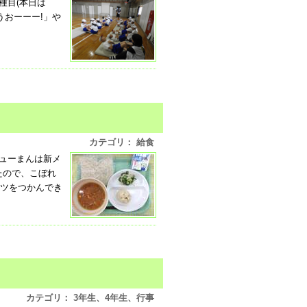
種目(本日は
うおーーー!」や
カテゴリ： 給食
シューまんは新メ
たので、こぼれ
コツをつかんでき
カテゴリ： 3年生、4年生、行事