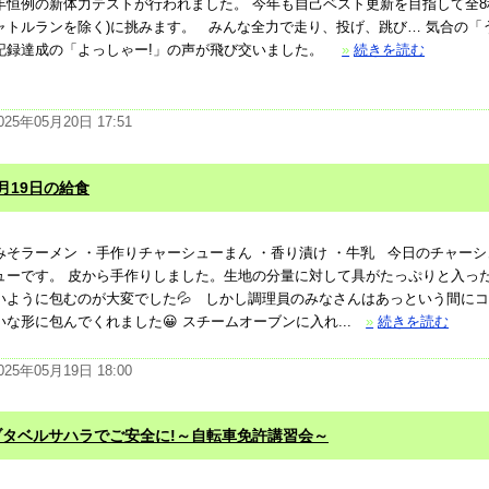
年恒例の新体力テストが行われました。 今年も自己ベスト更新を目指して全8
ャトルランを除く)に挑みます。 みんな全力で走り、投げ、跳び… 気合の「
記録達成の「よっしゃー!」の声が飛び交いました。
»
続きを読む
025年05月20日 17:51
月19日の給食
みそラーメン ・手作りチャーシューまん ・香り漬け ・牛乳 今日のチャー
ューです。 皮から手作りしました。生地の分量に対して具がたっぷりと入っ
いように包むのが大変でした💦 しかし調理員のみなさんはあっという間に
いな形に包んでくれました😀 スチームオーブンに入れ...
»
続きを読む
025年05月19日 18:00
ブタベルサハラでご安全に!～自転車免許講習会～