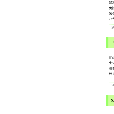
浦
免
習
ハ
2
朝
生
演
校
2