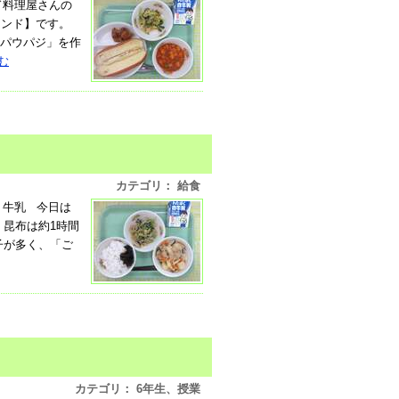
ド料理屋さんの
インド】です。
パウパジ」を作
む
カテゴリ： 給食
・牛乳 今日は
 昆布は約1時間
子が多く、「ご
カテゴリ： 6年生、授業