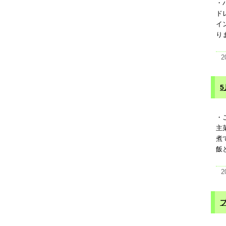
・
ド
イ
り
2
5
・
主
煮
飯
2