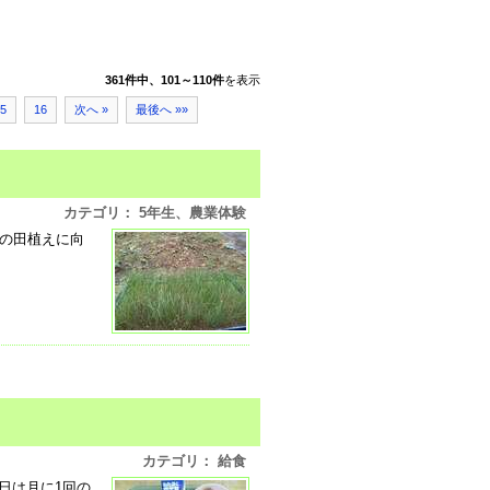
361件中、101～110件
を表示
5
16
次へ »
最後へ »»
カテゴリ： 5年生、農業体験
日の田植えに向
カテゴリ： 給食
日は月に1回の