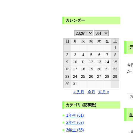
カレンダー
日
月
火
水
木
金
土
1
2
3
4
5
6
7
8
9
10
11
12
13
14
15
今
16
17
18
19
20
21
22
か
23
24
25
26
27
28
29
30
31
« 先月
今月
来月 »
2
カテゴリ (記事数)
5
1年生 (61)
■
2年生 (67)
■
3年生 (55)
■
・