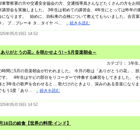
和東警察署の方や交通安全協会の方、交通指導員さんなどたくさんの方をお招
許講習会を実施しました。 3年生は初めての講習会、4年生にとっては昨年の
会になります。 始めに、自転車の点検について教えてもらいました。合言葉
ラ」 ブ…ブレーキ タ…タイヤ ベ...
»
続きを読む
025年05月19日 14:52
「ありがとうの花」を咲かせよう!～5月音楽朝会～
カテゴリ： 1年生
の時間に5月の音楽朝会が行われました。 今月の歌は「ありがとうの花」、担
です。 4年生はサビの部分をリコーダーで伴奏する練習をしてきました。 そ
奏と3年生の歌声を合わせると… 歌だけのときより、深みのある音楽になりま
でもう1度「あり...
»
続きを読む
025年05月19日 14:52
5月16日の給食【世界の料理:インド】