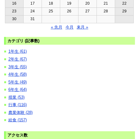
16
17
18
19
20
21
22
23
24
25
26
27
28
29
30
31
« 先月
今月
来月 »
カテゴリ (記事数)
1年生 (61)
■
2年生 (67)
■
3年生 (55)
■
4年生 (58)
■
5年生 (49)
■
6年生 (64)
■
授業 (53)
■
行事 (116)
■
農業体験 (28)
■
給食 (157)
■
アクセス数